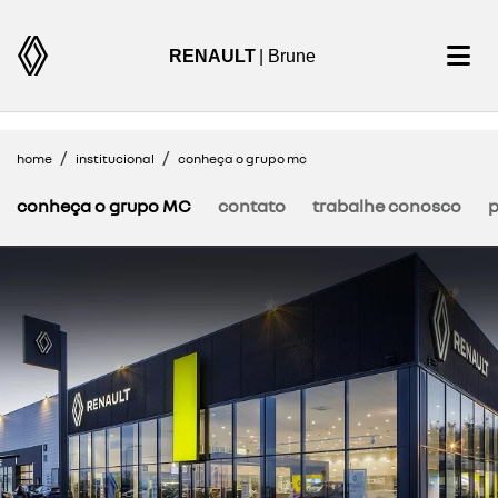
RENAULT
| Brune
home
institucional
conheça o grupo mc
conheça o grupo MC
contato
trabalhe conosco
p