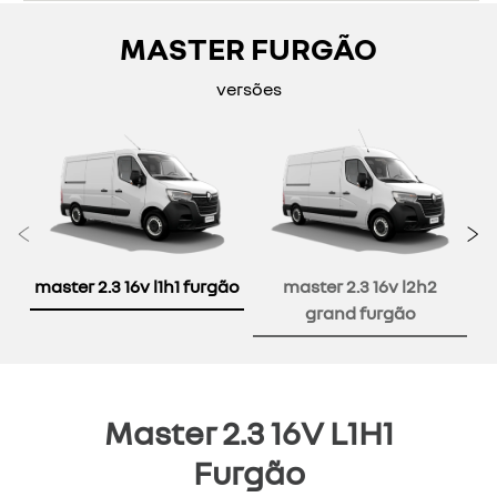
MASTER FURGÃO
versões
Anterior
P
master 2.3 16v l1h1 furgão
master 2.3 16v l2h2
grand furgão
Master 2.3 16V L1H1
Furgão