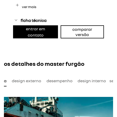
ver mais
ficha técnica
entrar em
comparar
versão
contato
os detalhes do master furgão
mia
design externo
desempenho
design interno
seg