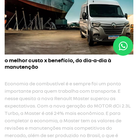
o melhor custo x benefício, do dia-a-dia à
manutenção
Economia de combustível é e sempre foi um ponto
importante para quem trabalha com transporte. E
nesse quesito a nova Renault Master superou as
expectativas. Com a nova geração do MOTOR dCi 2.3L
Turbo, a Master é até 24% mais econômica. E para
completar a economia, a Master tem os valores de
revisões e manutenções mais competitivos do
mercado, além de ser produzido no Brasil, o que é