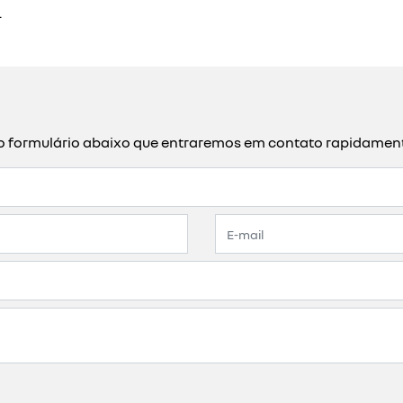
 de forma planejada e com segurança.
uistar o carro dos sonhos com tranquilidade, sem pagar jur
 de forma segura, contando com a confiança de uma marca q
 e praticidade.
a compra do seu veículo