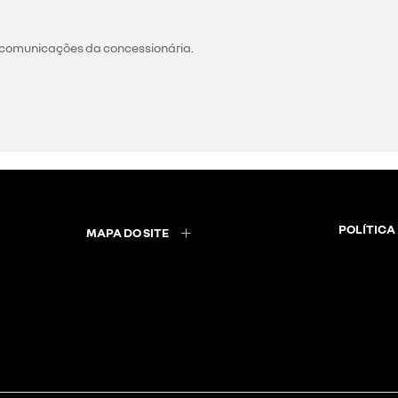
 valor do crédito para dar o
a opção de investimento
nsorciado paga
l do fundo comum (valor
. este percentual descontado
plação, podendo optar pelo
ença será diluída pelo
ê oferece o seu automóvel
arro será deduzido do
 orçamento. faça uma
talhes, ou preencha o
.