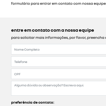
consórcio renault
condições para que você possa realizar o seu sonho
o consórcio é a escolha ideal para quem deseja conq
com o consórcio renault, você se planeja e investe
realize seu sonho no tempo certo, com mais economia
vantagens
várias opções de planos: são vários planos par
renault sem pagar juros.