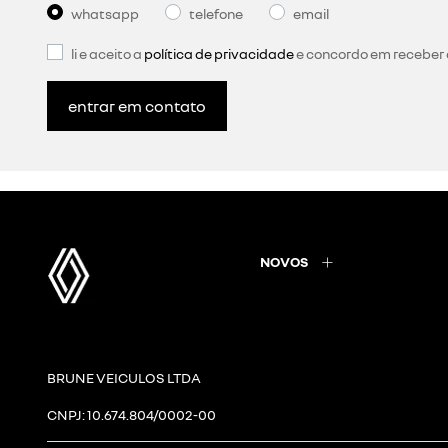
crédito com lance: você pode utilizar até 25% do
lance e comprar um veículo antecipadamente.
garantia renault: comprar pelo consórcio é um
inteligente e com garantia renault.
plano mais por menos: nessa modalidade, o co
mensalmente um valor 25% menor do percentua
do crédito), até que sua cota seja contemplada
é diluído nas parcelas restantes após a contem
plano de 100% no ato da contemplação e a difer
restante do plano.
troca de chaves: neste benefício exclusivo, voc
como oferta de lance. o valor de avaliação do c
crédito.
a melhor forma de fechar negócio sem pesar no seu
simulação no site
consórcio renault
e confira mais de
formulário para entrar em contato com nossa equipe