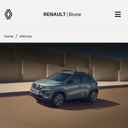
RENAULT
| Brune
home
ofertas